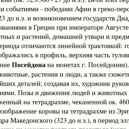
 событиями - победами Афин в греко-перс
 до н.э. и возникновением государств Диа
аниями в Греции при императоре Августе (2
тных и растений, домашней утвари и предме
периода отличаются линейной трактовкой: г
бражались в профиль, верхняя часть тулов
Посейдона
ение
на монетах г. Посейдонии)
 животные, растения и люди, а также сюже
йших деталей; создавая их, художник руков
ниями. Позы и движения людей и животных
женный на тетрадрахме, чеканенной ок. 460 
зображение коровы на тетрадрахме из Эри
дра Македонского (323 до н.э.), в период эл