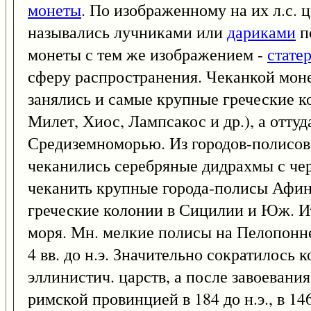
монеты
. По изображенному на их л.с. 
назывались лучниками или
дариками
п
монеты с тем же изображением -
стате
сферу распространения. Чеканкой моне
занялись и самые крупные греческие 
Милет, Хиос, Лампсакос и др.), а оттуд
Средиземноморью. Из городов-полисов 
чеканились серебряные дидрахмы с череп
чеканить крупные города-полисы Афины 
греческие колонии в Сицилии и Юж. И
моря. Мн. мелкие полисы на Пелопоннес
4 вв. до н.э. Значительно сократилось
эллинистич. царств, а после завоевани
римской провинцией в 184 до н.э., в 1