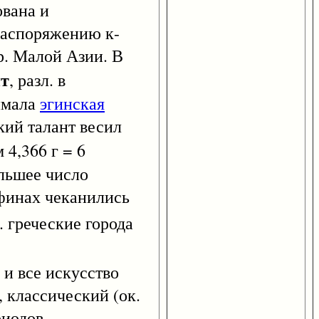
ована и
 распоряжению к-
р. Малой Азии. В
нт
, разл. в
нимала
эгинская
кий талант весил
 4,366 г = 6
ольшее число
финах чеканились
. греческие города
и все искусство
, классический (ок.
риодов