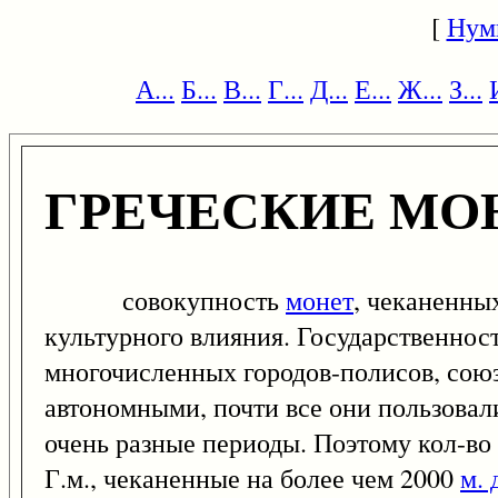
[
Нум
А...
Б...
В...
Г...
Д...
Е...
Ж...
З...
ГРЕЧЕСКИЕ МО
совокупность
монет
, чеканенны
культурного влияния. Государственност
многочисленных городов-полисов, союзо
автономными, почти все они пользовал
очень разные периоды. Поэтому кол-во 
Г.м., чеканенные на более чем 2000
м. 