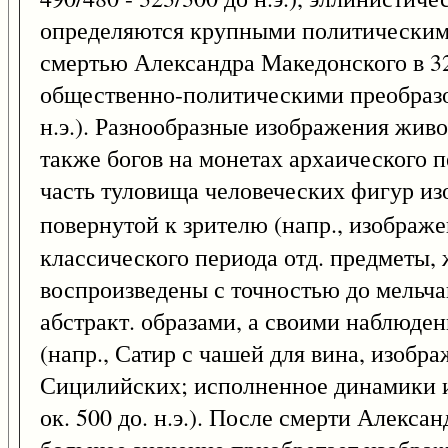
определяются крупными политическими
смертью Александра Македонского в 323
общественно-политическими преобразов
н.э.). Разнообразные изображения живо
также богов на монетах архаического 
часть туловища человеческих фигур изо
повернутой к зрителю (напр., изображ
классического периода отд. предметы,
воспроизведены с точностью до мельча
абстракт. образами, а своими наблюде
(напр., Сатир с чашей для вина, изобра
Сицилийских; исполненное динамики и
ок. 500 до. н.э.). После смерти Алексан