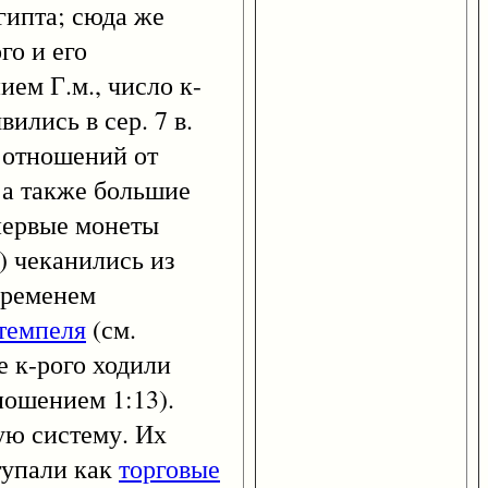
гипта; сюда же
го и его
ием Г.м., число к-
лись в сер. 7 в.
х отношений от
 а также большие
 первые монеты
) чеканились из
 временем
темпеля
(см.
ве к-рого ходили
ношением 1:13).
ую систему. Их
тупали как
торговые