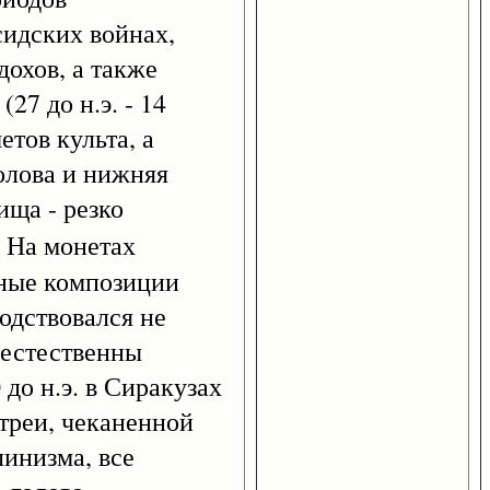
идских войнах,
дохов, а также
7 до н.э. - 14
тов культа, а
олова и нижняя
ища - резко
. На монетах
тные композиции
одствовался не
 естественны
до н.э. в Сиракузах
треи, чеканенной
линизма, все