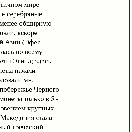
античном мире
ие серебряные
и менее обширную
овли, вскоре
й Азии (Эфес,
илась по всему
еты Эгина; здесь
онеты начали
едовали мн.
 побережье Черного
монеты только в 5 -
кновением крупных
 (Македония стала
имый греческий