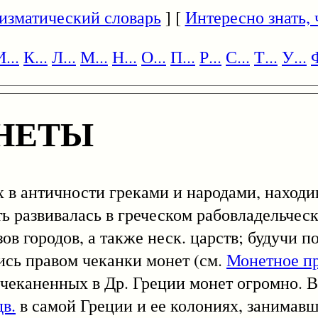
изматический словарь
] [
Интересно знать, ч
И...
К...
Л...
М...
Н...
О...
П...
Р...
С...
Т...
У...
Ф
НЕТЫ
х в античности греками и народами, наход
ь развивалась в греческом рабовладельчес
в городов, а также неск. царств; будучи 
ись правом чеканки монет (см.
Монетное п
чеканенных в Др. Греции монет огромно. В 
дв.
в самой Греции и ее колониях, занимав