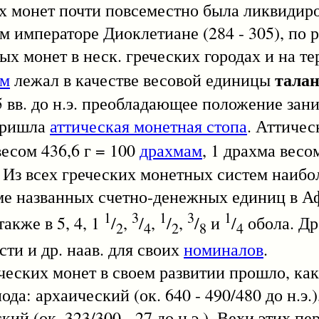
х монет почти повсеместно была ликвидир
м императоре Диоклетиане (284 - 305), по
х монет в неск. греческих городах и на те
тала
ем
лежал в качестве весовой единицы
 5 вв. до н.э. преобладающее положение за
 пришла
аттическая монетная стопа
. Аттичес
весом 436,6 г = 100
драхмам
, 1 драхма весом
ам. Из всех греческих монетных систем наиб
ме названных счетно-денежных единиц в А
1
3
1
3
1
акже в 5, 4, 1
/
,
/
,
/
,
/
и
/
обола. Др
2
4
2
8
4
сти и др. наав. для своих
номиналов
.
х монет в своем развитии прошло, как 
да: архаический (ок. 640 - 490/480 до н.э.)
кий (ок. 323/300 - 27 до н.э.). Вехи этих пе