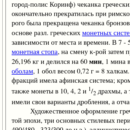
город-полис Коринф) чеканка гречески
окончательно прекратилась при римско
рого была прекращена чеканка бронзовы
основе разл. греческих
монетных сист
зависимости от места и времени. В 7 -
монетная стопа
, на смену к-рой затем
мин
26,196 кг и делился на 60
, 1 мина 
оболам
, 1 обол весом 0,72 г = 8 халк
фракций имела афинская система; кро
1
также монеты в 10, 4, 2 и
/
драхмы, а т
2
имели свои варианты дробления, а отча
Художественное оформление гречески
той эпохи, три основных стилевых перио
490/480 - 323/300 до н.э.), эллинистичес