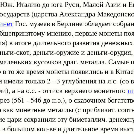
 Юж. Италию до юга Руси, Малой Азии и Е
государств (царства Александра Македонско
инет
Гос. музеев в Берлине обладает собран
общепринятому мнению, первые монеты появи
ия) в итоге длительного развития денежны
ньги-скот, деньги-оружие и деньги-орудия,
маленьких кусочков драг. металла. Самые
в то же время монеты появились и в Китае
имели только 2 - 3 углубления на л.с. (со
, а на о.с. - оттиск верхнего монетного
ш
ез (561 - 546 до н.э.), о сказочном богатст
о как монетные металлы (с приблизит. соот
кие цари сохранили эту биметаллич. денежн
ь в большом кол-ве и длительное время выс