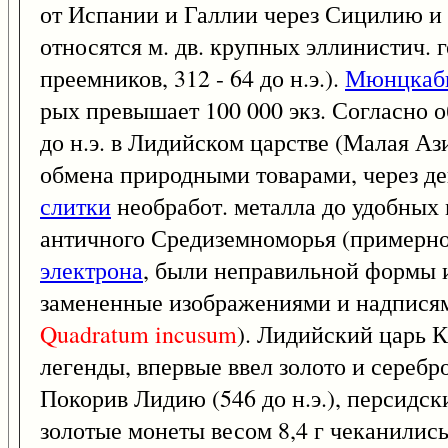
от Испании и Галлии через Сицилию и
относятся м. дв. крупных эллинистич. 
преемников, 312 - 64 до н.э.).
Мюнцкаб
рых превышает 100 000 экз. Согласно 
до н.э. в Лидийском царстве (Малая Аз
обмена природными товарами, через де
слитки
необработ. металла до удобных 
античного Средиземноморья (примерно 
электрона
, были неправильной формы и 
замененные изображениями и надписями)
Quadratum
incusum
). Лидийский царь Кр
легенды, впервые ввел золото и серебр
Покорив Лидию (546 до н.э.), персидс
золотые монеты весом 8,4 г чеканилис