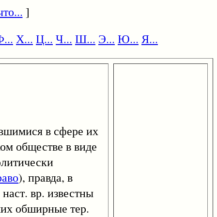
то...
]
...
Х...
Ц...
Ч...
Ш...
Э...
Ю...
Я...
ившимися в сфере их
ком обществе в виде
политически
раво
), правда, в
наст. вр. известны
ших обширные тер.