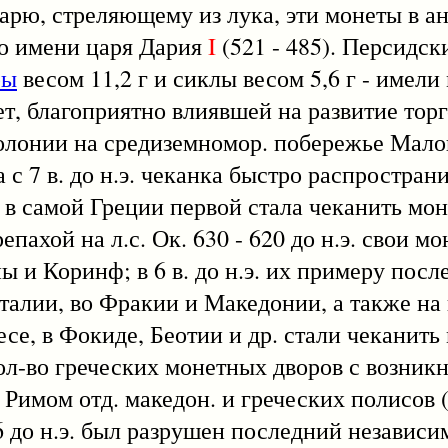
царю, стреляющему из лука, эти монеты в 
о имени царя Дария
I
(521 - 485). Персидск
ры
весом 11,2 г и сиклы весом 5,6 г - имел
т, благоприятно влиявшей на развитие торг
колонии на средиземномор. побережье Мало
а с 7 в. до н.э. чеканка быстро распростран
в самой Греции первой стала чеканить мон
ахой на л.с. Ок. 630 - 620 до н.э. свои м
и Коринф; в 6 в. до н.э. их примеру посл
талии, во Фракии и Македонии, а также на
е, в Фокиде, Беотии и др. стали чеканить 
 кол-во греческих монетных дворов с возни
я Римом отд. македон. и греческих полисов
46 до н.э. был разрушен последний независ