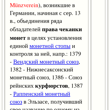
Münzverein
), возникшие в
Германии, начиная с сер. 13
в., объединения ряда
права чеканки
обладателей
монет
в целях установления
единой
монетной стопы
и
контроля за ней, напр.: 1379
-
Вендский монетный союз
,
1382 - Нижнесаксонский
монетный союз, 1386 - Союз
курфюрстов
рейнских
, 1387
-
Раппенский монетный
союз
в Эльзасе, получивший
свое название по одному из