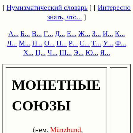
[
Нумизматический словарь
] [
Интересно
знать, что...
]
А...
Б...
В...
Г...
Д...
Е...
Ж...
З...
И...
К...
Л...
М...
Н...
О...
П...
Р...
С...
Т...
У...
Ф...
Х...
Ц...
Ч...
Ш...
Э...
Ю...
Я...
МОНЕТНЫЕ
СОЮЗЫ
(нем.
Münzbund
,