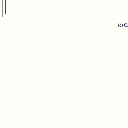
(c)
С