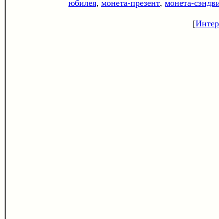
юбилея
,
монета-презент
,
монета-сэндв
[
Интере