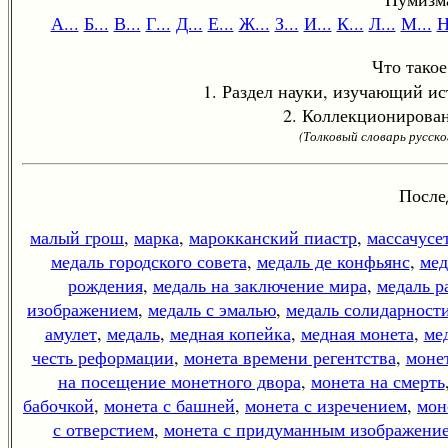
А...
Б...
В...
Г...
Д...
Е...
Ж...
З...
И...
К...
Л...
М...
Н
Что тако
1. Раздел науки, изучающий ис
2. Коллекционирован
(Толковый словарь русск
После
малый грош
,
марка
,
марокканский пиастр
,
массачусе
медаль городского совета
,
медаль де конфьянс
,
мед
рождения
,
медаль на заключение мира
,
медаль р
изображением
,
медаль с эмалью
,
медаль солидарност
амулет
,
медаль
,
медная копейка
,
медная монета
,
ме
честь реформации
,
монета времени регентства
,
монет
на посещение монетного двора
,
монета на смерть
бабочкой
,
монета с башней
,
монета с изречением
,
мон
с отверстием
,
монета с придуманным изображени