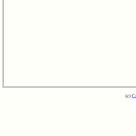
(c)
С