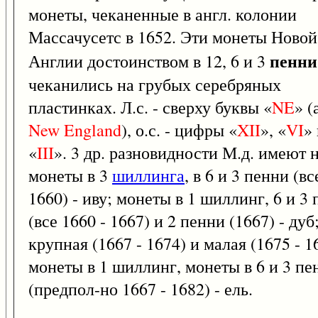
монеты, чеканенные в англ. колонии
Массачусетс в 1652. Эти монеты Новой
пенни
Англии достоинством в 12, 6 и 3
чеканились на грубых серебряных
пластинках. Л.с. - сверху буквы «
NE
» (
New
England
), о.с. - цифры «
XII
», «
VI
»
«
III
». 3 др. разновидности М.д. имеют н
монеты в 3
шиллинга
, в 6 и 3 пенни (вс
1660) - иву; монеты в 1 шиллинг, 6 и 3
(все 1660 - 1667) и 2 пенни (1667) - дуб
крупная (1667 - 1674) и малая (1675 - 1
монеты в 1 шиллинг, монеты в 6 и 3 пе
(предпол-но 1667 - 1682) - ель.