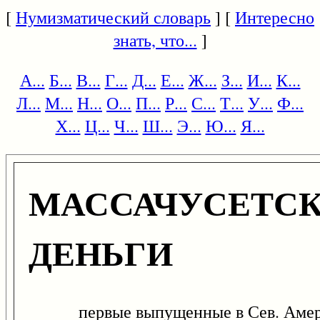
[
Нумизматический словарь
] [
Интересно
знать, что...
]
А...
Б...
В...
Г...
Д...
Е...
Ж...
З...
И...
К...
Л...
М...
Н...
О...
П...
Р...
С...
Т...
У...
Ф...
Х...
Ц...
Ч...
Ш...
Э...
Ю...
Я...
МАССАЧУСЕТС
ДЕНЬГИ
первые выпущенные в Сев. Амер