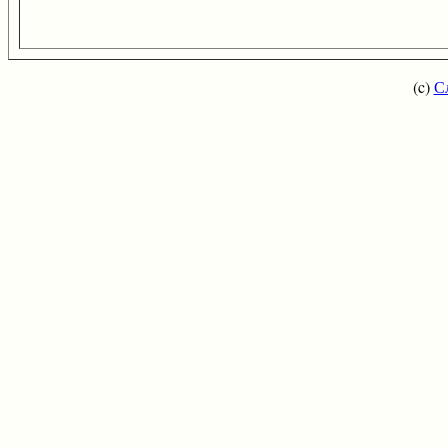
(c)
С