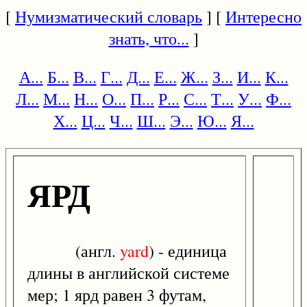
[
Нумизматический словарь
] [
Интересно
знать, что...
]
А...
Б...
В...
Г...
Д...
Е...
Ж...
З...
И...
К...
Л...
М...
Н...
О...
П...
Р...
С...
Т...
У...
Ф...
Х...
Ц...
Ч...
Ш...
Э...
Ю...
Я...
ЯРД
(англ.
yard
) - единица
длины в английской системе
мер; 1 ярд равен 3 футам,