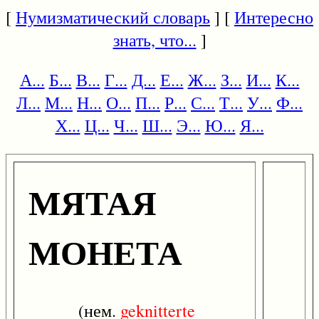
[
Нумизматический словарь
] [
Интересно
знать, что...
]
А...
Б...
В...
Г...
Д...
Е...
Ж...
З...
И...
К...
Л...
М...
Н...
О...
П...
Р...
С...
Т...
У...
Ф...
Х...
Ц...
Ч...
Ш...
Э...
Ю...
Я...
МЯТАЯ
МОНЕТА
(нем.
geknitterte