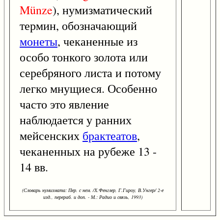
Münze
), нумизматический
термин, обозначающий
монеты
, чеканенные из
особо тонкого золота или
серебряного листа и потому
легко мнущиеся. Особенно
часто это явление
наблюдается у ранних
мейсенских
брактеатов
,
чеканенных на рубеже 13 -
14 вв.
(Словарь нумизмата: Пер. с нем. /Х.Фенглер, Г.Гироу, В.Унгер/ 2-е
изд., перераб. и доп. - М.: Радио и связь, 1993)