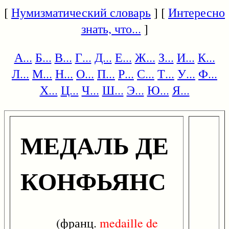
[
Нумизматический словарь
] [
Интересно
знать, что...
]
А...
Б...
В...
Г...
Д...
Е...
Ж...
З...
И...
К...
Л...
М...
Н...
О...
П...
Р...
С...
Т...
У...
Ф...
Х...
Ц...
Ч...
Ш...
Э...
Ю...
Я...
МЕДАЛЬ ДЕ
КОНФЬЯНС
(франц.
medaille
de