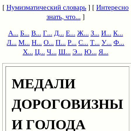
[
Нумизматический словарь
] [
Интересно
знать, что...
]
А...
Б...
В...
Г...
Д...
Е...
Ж...
З...
И...
К...
Л...
М...
Н...
О...
П...
Р...
С...
Т...
У...
Ф...
Х...
Ц...
Ч...
Ш...
Э...
Ю...
Я...
МЕДАЛИ
ДОРОГОВИЗНЫ
И ГОЛОДА