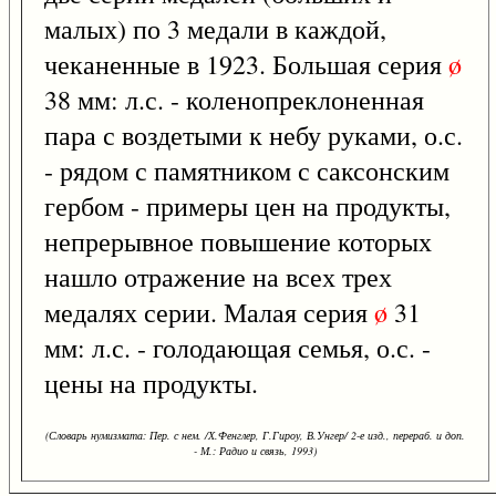
малых) по 3 медали в каждой,
чеканенные в 1923. Большая серия
ø
38 мм: л.с. - коленопреклоненная
пара с воздетыми к небу руками, о.с.
- рядом с памятником с саксонским
гербом - примеры цен на продукты,
непрерывное повышение которых
нашло отражение на всех трех
медалях серии. Малая серия
ø
31
мм: л.с. - голодающая семья, о.с. -
цены на продукты.
(Словарь нумизмата: Пер. с нем. /Х.Фенглер, Г.Гироу, В.Унгер/ 2-е изд., перераб. и доп.
- М.: Радио и связь, 1993)