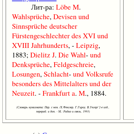
Лит-ра:
Löbe
M
.
Wahlsprüche
,
Devisen
und
Sinnsprüche
deutscher
Fürstengeschlechter
des
XVI
und
XVIII
Jahrhunderts
, -
Leipzig
,
1883;
Dielitz
J
.
Die
Wahl
-
und
Denksprüche
,
Feldgeschreie
,
Losungen
,
Schlacht
-
und
Volksrufe
besonders
des
Mittelalters
und
der
Neuzeit
. -
Frankfurt
a
.
M
., 1884.
(Словарь нумизмата: Пер. с нем. /Х.Фенглер, Г.Гироу, В.Унгер/ 2-е изд.,
перераб. и доп. - М.: Радио и связь, 1993)