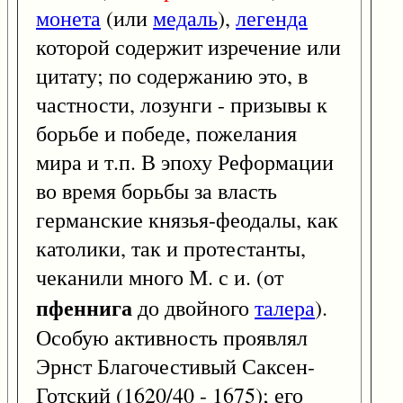
монета
(или
медаль
),
легенда
которой содержит изречение или
цитату; по содержанию это, в
частности, лозунги - призывы к
борьбе и победе, пожелания
мира и т.п. В эпоху Реформации
во время борьбы за власть
германские князья-феодалы, как
католики, так и протестанты,
чеканили много М. с и. (от
пфеннига
до двойного
талера
).
Особую активность проявлял
Эрнст Благочестивый Саксен-
Готский (1620/40 - 1675); его