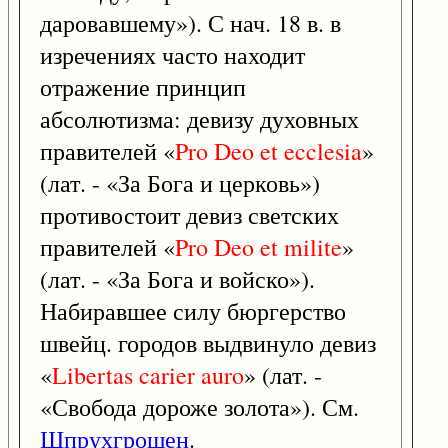
даровавшему»). С нач. 18 в. в
изречениях часто находит
отражение принцип
абсолютизма: девизу духовных
правителей «
Pro
Deo
et
ecclesia
»
(лат. - «За Бога и церковь»)
противостоит девиз светских
правителей «
Pro
Deo
et
milite
»
(лат. - «За Бога и войско»).
Набиравшее силу бюргерство
швейц. городов выдвинуло девиз
«
Libertas
carier
auro
» (лат. -
«Свобода дороже золота»). См.
Шпрухгрошен
.