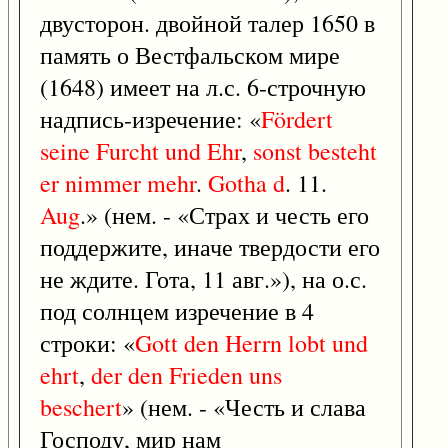
двусторон. двойной талер 1650 в
память о Вестфальском мире
(1648) имеет на л.с. 6-строчную
надпись-изречение: «
Fördert
seine
Furcht
und
Ehr
,
sonst
besteht
er
nimmer
mehr
.
Gotha
d
. 11.
Aug
.» (нем. - «Страх и честь его
поддержите, иначе твердости его
не ждите. Гота, 11 авг.»), на о.с.
под солнцем изречение в 4
строки: «
Gott
den
Herrn
lobt
und
ehrt
,
der
den
Frieden
uns
beschert
» (нем. - «Честь и слава
Господу, мир нам