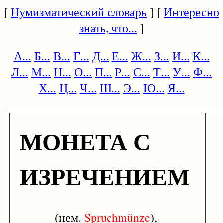
[
Нумизматический словарь
] [
Интересно
знать, что...
]
А...
Б...
В...
Г...
Д...
Е...
Ж...
З...
И...
К...
Л...
М...
Н...
О...
П...
Р...
С...
Т...
У...
Ф...
Х...
Ц...
Ч...
Ш...
Э...
Ю...
Я...
МОНЕТА С
ИЗРЕЧЕНИЕМ
(нем.
Spruchmünze
),