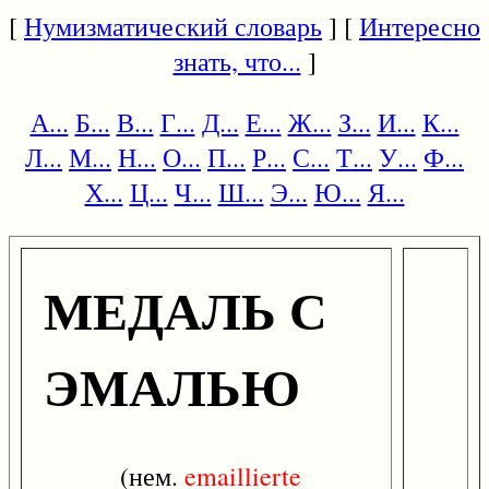
[
Нумизматический словарь
] [
Интересно
знать, что...
]
А...
Б...
В...
Г...
Д...
Е...
Ж...
З...
И...
К...
Л...
М...
Н...
О...
П...
Р...
С...
Т...
У...
Ф...
Х...
Ц...
Ч...
Ш...
Э...
Ю...
Я...
МЕДАЛЬ С
ЭМАЛЬЮ
(нем.
emaillierte