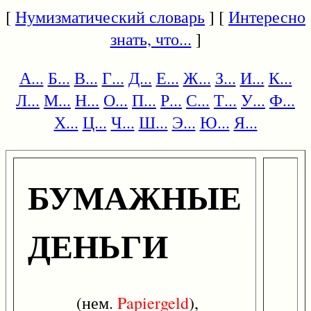
[
Нумизматический словарь
] [
Интересно
знать, что...
]
А...
Б...
В...
Г...
Д...
Е...
Ж...
З...
И...
К...
Л...
М...
Н...
О...
П...
Р...
С...
Т...
У...
Ф...
Х...
Ц...
Ч...
Ш...
Э...
Ю...
Я...
БУМАЖНЫЕ
ДЕНЬГИ
(нем.
Papiergeld
),