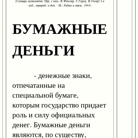
(Словарь нумизмата: Пер. с нем. /Х.Фенглер, Г.Гироу, В.Унгер/ 2-е
изд., перераб. и доп. - М.: Радио и связь, 1993)
БУМАЖНЫЕ
ДЕНЬГИ
- денежные знаки,
отпечатанные на
специальной бумаге,
которым государство придает
роль и силу официальных
денег. Бумажные деньги
являются, по существу,