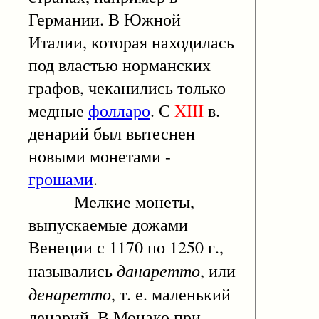
Германии. В Южной
Италии, которая находилась
под властью норманских
графов, чеканились только
медные
фолларо
. С
XIII
в.
денарий был вытеснен
новыми монетами -
грошами
.
Мелкие монеты,
выпускаемые дожами
Венеции с 1170 по 1250 г.,
данаретто
назывались
, или
денаретто
, т. е. маленький
денарий. В Монако при