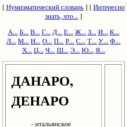
[
Нумизматический словарь
] [
Интересно
знать, что...
]
А...
Б...
В...
Г...
Д...
Е...
Ж...
З...
И...
К...
Л...
М...
Н...
О...
П...
Р...
С...
Т...
У...
Ф...
Х...
Ц...
Ч...
Ш...
Э...
Ю...
Я...
ДАНАРО,
ДЕНАРО
- итальянское