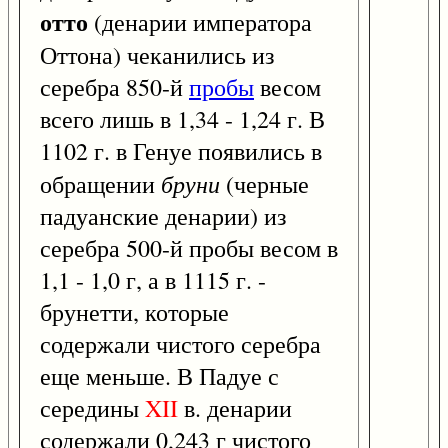
отто
(денарии императора
Оттона) чеканились из
серебра 850-й
пробы
весом
всего лишь в 1,34 - 1,24 г. В
1102 г. в Генуе появились в
бруни
обращении
(черные
падуанские денарии) из
серебра 500-й пробы весом в
1,1 - 1,0 г, а в 1115 г. -
брунетти, которые
содержали чистого серебра
еще меньше. В Падуе с
середины
XII
в. денарии
содержали 0,243 г чистого