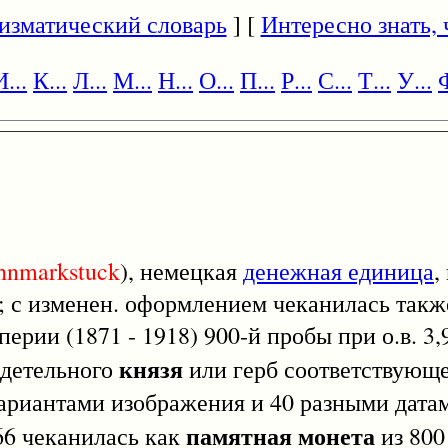
изматический словарь
] [
Интересно знать, ч
И...
К...
Л...
М...
Н...
О...
П...
Р...
С...
Т...
У...
Ф
hnmarkstuck
), немецкая
денежная единица
,
; с изменен. оформлением чеканилась такж
и (1871 - 1918) 900-й пробы при о.в. 3,
князя
ладетельного
или герб соответствующе
ариантами изображения и 40 разными дата
памятная монета
6 чеканилась как
из 800