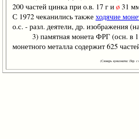
200 частей цинка при о.в. 17 г и
ø
31 мм
С 1972 чеканились также
ходячие мон
о.с. - разл. деятели, др. изображения (н
3) памятная монета ФРГ (осн. в 194
монетного металла содержит 625 частей 
(Словарь нумизмата: Пер. с н