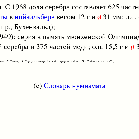
. С 1968 доля серебра составляет 625 частей
еты
в
нойзильбере
весом 12 г и
ø
31 мм: л.с.
апр., Бухенвальд);
9): серия в память мюнхенской Олимпиад
серебра и 375 частей меди; о.в. 15,5 г и
ø
3
ем. /Х.Фенглер, Г.Гироу, В.Унгер/ 2-е изд., перераб. и доп. - М.: Радио и связь, 1993)
(c)
Словарь нумизмата