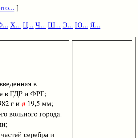
то...
]
...
Х...
Ц...
Ч...
Ш...
Э...
Ю...
Я...
 введенная в
е в ГДР и ФРГ;
982 г и
ø
19,5 мм;
го вольного города.
ми;
 частей серебра и