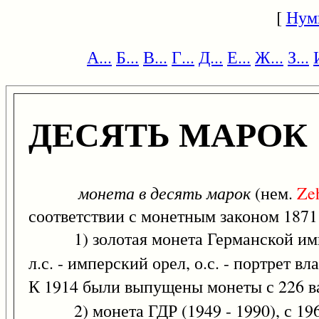
[
Нум
А...
Б...
В...
Г...
Д...
Е...
Ж...
З...
ДЕСЯТЬ МАРОК
монета в десять марок
(нем.
Ze
соответствии с монетным законом 1871
1) золотая монета Германской импери
л.с. - имперский орел, о.с. - портрет в
К 1914 были выпущены монеты с 226 в
2) монета ГДР (1949 - 1990), с 196