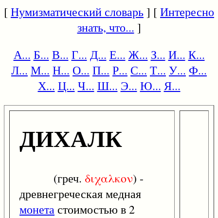
[
Нумизматический словарь
] [
Интересно
знать, что...
]
А...
Б...
В...
Г...
Д...
Е...
Ж...
З...
И...
К...
Л...
М...
Н...
О...
П...
Р...
С...
Т...
У...
Ф...
Х...
Ц...
Ч...
Ш...
Э...
Ю...
Я...
ДИХАЛК
(греч.
διχαλκον
) -
древнегреческая медная
монета
стоимостью в 2