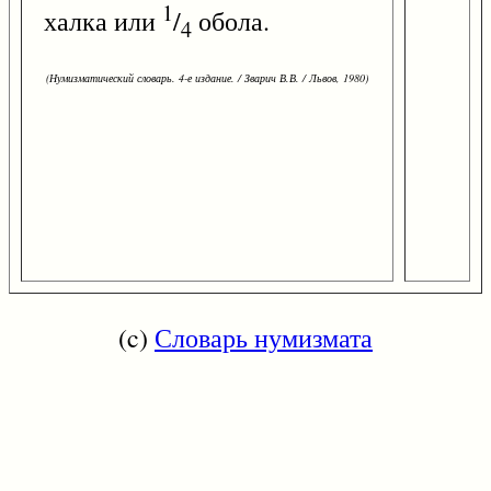
1
халка или
/
обола.
4
(Нумизматический словарь. 4-е издание. / Зварич В.В. / Львов, 1980)
(c)
Словарь нумизмата