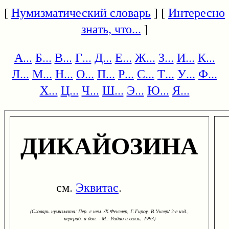
[
Нумизматический словарь
] [
Интересно
знать, что...
]
А...
Б...
В...
Г...
Д...
Е...
Ж...
З...
И...
К...
Л...
М...
Н...
О...
П...
Р...
С...
Т...
У...
Ф...
Х...
Ц...
Ч...
Ш...
Э...
Ю...
Я...
ДИКАЙОЗИНА
см.
Эквитас
.
(Словарь нумизмата: Пер. с нем. /Х.Фенглер, Г.Гироу, В.Унгер/ 2-е изд.,
перераб. и доп. - М.: Радио и связь, 1993)