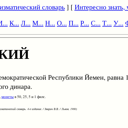
изматический словарь
] [
Интересно знать, ч
И...
К...
Л...
М...
Н...
О...
П...
Р...
С...
Т...
У...
Ф
КИЙ
мократической Республики Йемен, равна 1
ого динара.
,
монеты
в 50, 25, 5 и 1 филс.
зматический словарь. 4-е издание. / Зварич В.В. / Львов, 1980)