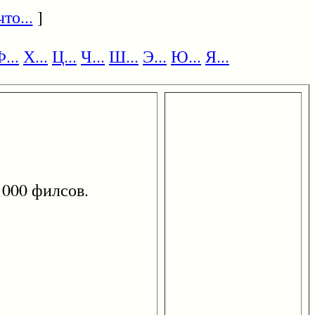
то...
]
...
Х...
Ц...
Ч...
Ш...
Э...
Ю...
Я...
000 филсов.