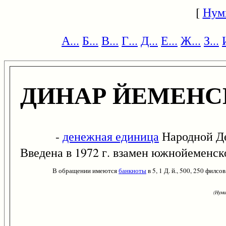
[
Нум
А...
Б...
В...
Г...
Д...
Е...
Ж...
З...
ДИНАР ЙЕМЕНС
-
денежная единица
Народной Де
Введена в 1972 г. взамен южнойеменск
В обращении имеются
банкноты
в 5, 1 Д. й., 500, 250 филсов
(Нуми