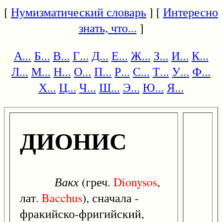
[
Нумизматический словарь
] [
Интересно
знать, что...
]
А...
Б...
В...
Г...
Д...
Е...
Ж...
З...
И...
К...
Л...
М...
Н...
О...
П...
Р...
С...
Т...
У...
Ф...
Х...
Ц...
Ч...
Ш...
Э...
Ю...
Я...
ДИОНИС
Вакх
(греч.
Dionysos
,
лат.
Bacchus
), сначала -
фракийско-фригийский,