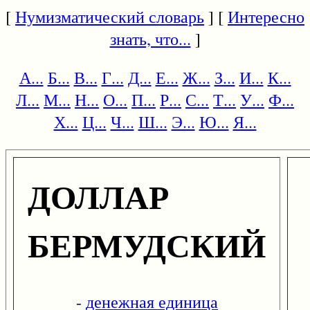
[
Нумизматический словарь
] [
Интересно
знать, что...
]
А...
Б...
В...
Г...
Д...
Е...
Ж...
З...
И...
К...
Л...
М...
Н...
О...
П...
Р...
С...
Т...
У...
Ф...
Х...
Ц...
Ч...
Ш...
Э...
Ю...
Я...
ДОЛЛАР
БЕРМУДСКИЙ
-
денежная единица