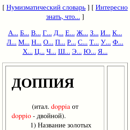
[
Нумизматический словарь
] [
Интересно
знать, что...
]
А...
Б...
В...
Г...
Д...
Е...
Ж...
З...
И...
К...
Л...
М...
Н...
О...
П...
Р...
С...
Т...
У...
Ф...
Х...
Ц...
Ч...
Ш...
Э...
Ю...
Я...
ДОППИЯ
(итал.
doppia
от
doppio
- двойной).
1) Название золотых