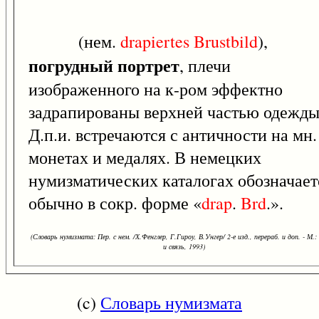
(нем.
drapiertes
Brustbild
),
погрудный портрет
, плечи
изображенного на к-ром эффектно
задрапированы верхней частью одежды
Д.п.и. встречаются с античности на мн.
монетах и медалях. В немецких
нумизматических каталогах обозначает
обычно в сокр. форме «
drap
.
Brd
.».
(Словарь нумизмата: Пер. с нем. /Х.Фенглер, Г.Гироу, В.Унгер/ 2-е изд., перераб. и доп. - М.:
и связь, 1993)
(c)
Словарь нумизмата