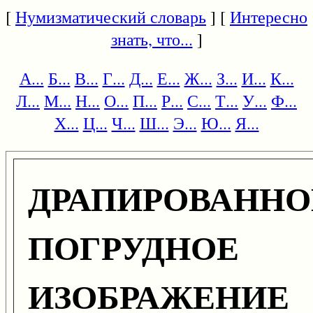
[
Нумизматический словарь
] [
Интересно
знать, что...
]
А...
Б...
В...
Г...
Д...
Е...
Ж...
З...
И...
К...
Л...
М...
Н...
О...
П...
Р...
С...
Т...
У...
Ф...
Х...
Ц...
Ч...
Ш...
Э...
Ю...
Я...
ДРАПИРОВАННО
ПОГРУДНОЕ
ИЗОБРАЖЕНИЕ