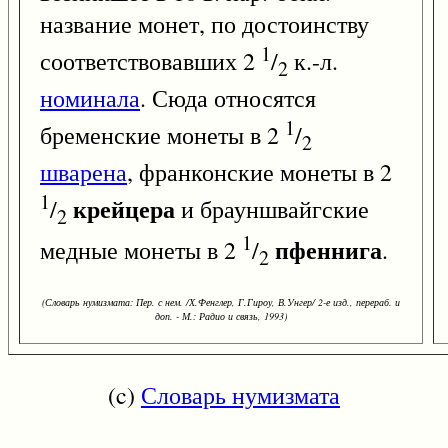
название монет, по достоинству
1
соответствовавших 2
/
к.-л.
2
номинала
. Сюда относятся
1
бременские монеты в 2
/
2
шварена
, франконские монеты в 2
1
крейцера
/
и брауншвайгские
2
1
пфеннига
медные монеты в 2
/
.
2
(Словарь нумизмата: Пер. с нем. /Х.Фенглер, Г.Гироу, В.Унгер/ 2-е изд., перераб. и
доп. - М.: Радио и связь, 1993)
(c)
Словарь нумизмата