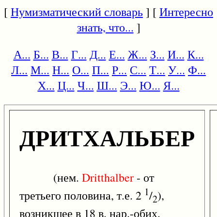
[
Нумизматический словарь
] [
Интересно
знать, что...
]
А...
Б...
В...
Г...
Д...
Е...
Ж...
З...
И...
К...
Л...
М...
Н...
О...
П...
Р...
С...
Т...
У...
Ф...
Х...
Ц...
Ч...
Ш...
Э...
Ю...
Я...
ДРИТХАЛЬБЕР
(нем.
Dritthalber
- от
1
третьего половина, т.е. 2
/
),
2
возникшее в 18 в. нар.-обих.