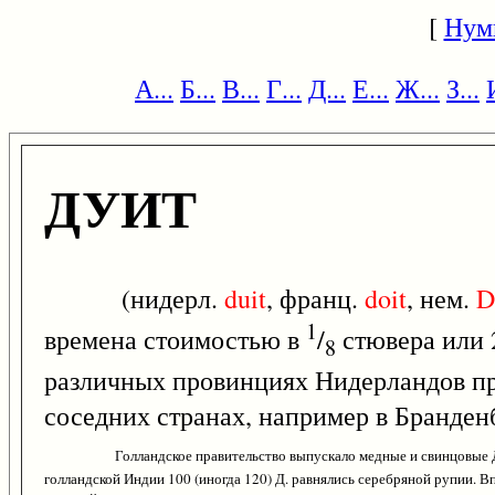
[
Нум
А...
Б...
В...
Г...
Д...
Е...
Ж...
З...
ДУИТ
(нидерл.
duit
, франц.
doit
, нем.
D
1
времена стоимостью в
/
стювера или 
8
различных провинциях Нидерландов пр
соседних странах, например в Бранден
Голландское правительство выпускало медные и свинцовые Д. 
голландской Индии 100 (иногда 120) Д. равнялись серебряной рупии. Вп