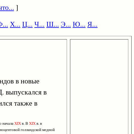
то...
]
...
Х...
Ц...
Ч...
Ш...
Э...
Ю...
Я...
дов в новые
. выпускался в
ился также в
до начала
XIX
в. В
XIX
в. в
одноцентовой голландской медной