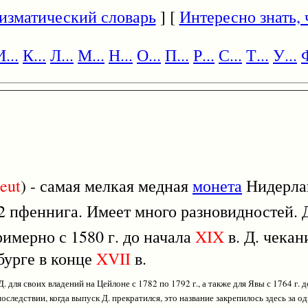
изматический словарь
] [
Интересно знать, ч
И...
К...
Л...
М...
Н...
О...
П...
Р...
С...
Т...
У...
Ф
eut
) - самая мелкая медная
монета
Нидерлан
2 пфеннига. Имеет много разновидностей. Д
имерно с 1580 г. до начала
XIX
в. Д. чекан
бурге в конце
XVII
в.
для своих владений на Цейлоне с 1782 по 1792 г., а также для Явы с 1764 г. 
оследствии, когда выпуск Д. прекратился, это название закрепилось здесь за 