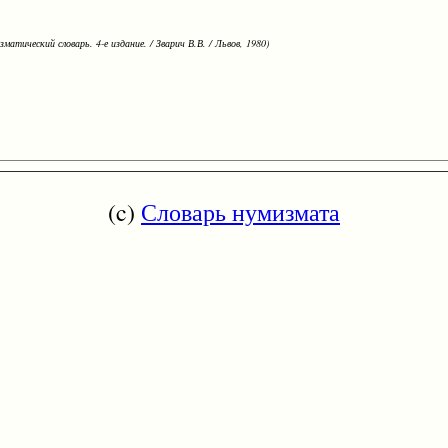
зматический словарь. 4-е издание. / Зварич В.В. / Львов, 1980)
(c)
Словарь нумизмата