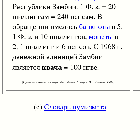
Республики Замбии. 1 Ф. з. = 20
шиллингам = 240 пенсам. В
обращении имелись
банкноты
в 5,
1 Ф. з. и 10 шиллингов,
монеты
в
2, 1 шиллинг и 6 пенсов. С 1968 г.
денежной единицей Замбии
квача
является
= 100 нгве.
(Нумизматический словарь. 4-е издание. / Зварич В.В. / Львов, 1980)
(c)
Словарь нумизмата