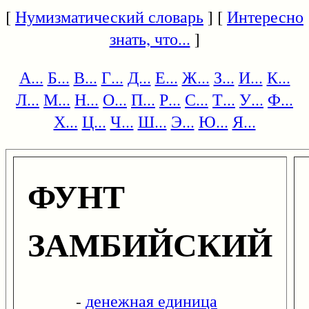
[
Нумизматический словарь
] [
Интересно
знать, что...
]
А...
Б...
В...
Г...
Д...
Е...
Ж...
З...
И...
К...
Л...
М...
Н...
О...
П...
Р...
С...
Т...
У...
Ф...
Х...
Ц...
Ч...
Ш...
Э...
Ю...
Я...
ФУНТ
ЗАМБИЙСКИЙ
-
денежная единица