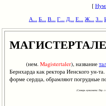
[
Нум
А...
Б...
В...
Г...
Д...
Е...
Ж...
З...
МАГИСТЕРТАЛЕ
(нем.
Magistertaler
), название
та
Бернхарда как ректора Иенского ун-та.
форме сердца, обрамляют погрудные п
(Словарь нумизмата: Пер. с н