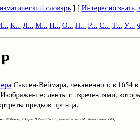
изматический словарь
] [
Интересно знать, ч
И...
К...
Л...
М...
Н...
О...
П...
Р...
С...
Т...
У...
Ф
Р
лера
Саксен-Веймара, чеканенного в 1654 в
 Изображение: ленты с изречениями, которы
ортреты предков принца.
ем. /Х.Фенглер, Г.Гироу, В.Унгер/ 2-е изд., перераб. и доп. - М.: Радио и связь, 1993)