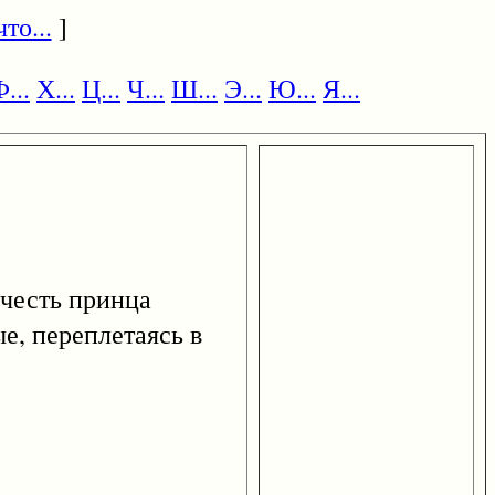
то...
]
...
Х...
Ц...
Ч...
Ш...
Э...
Ю...
Я...
 честь принца
е, переплетаясь в