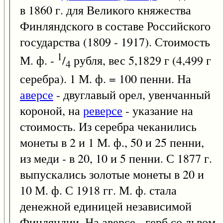
в 1860 г. для Великого княжества
Финляндского в составе Российского
государства (1809 - 1917). Стоимость
1
М. ф. -
/
рубля, вес 5,1829 г (4,499 г
4
серебра). 1 М. ф. = 100 пенни. На
аверсе
- двуглавый орел, увенчанный
короной, на
реверсе
- указание на
стоимость. Из серебра чеканились
монеты в 2 и 1 М. ф., 50 и 25 пенни,
из меди - в 20, 10 и 5 пенни. С 1877 г.
выпускались золотые монеты в 20 и
10 М. ф. С 1918 гг. М. ф. стала
денежной единицей независимой
Финляндии. На аверсе - герб со львом