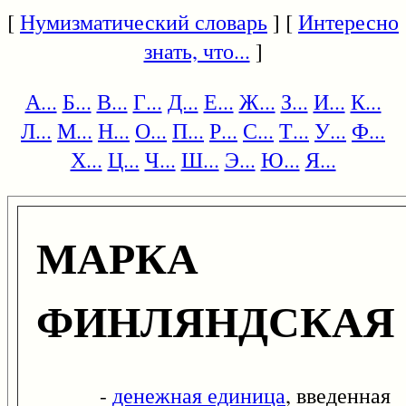
[
Нумизматический словарь
] [
Интересно
знать, что...
]
А...
Б...
В...
Г...
Д...
Е...
Ж...
З...
И...
К...
Л...
М...
Н...
О...
П...
Р...
С...
Т...
У...
Ф...
Х...
Ц...
Ч...
Ш...
Э...
Ю...
Я...
МАРКА
ФИНЛЯНДСКАЯ
-
денежная единица
, введенная