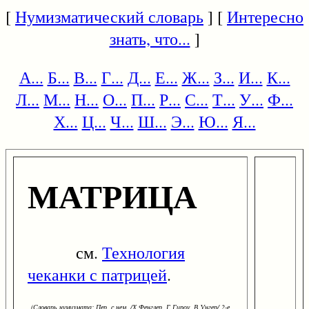
[
Нумизматический словарь
] [
Интересно
знать, что...
]
А...
Б...
В...
Г...
Д...
Е...
Ж...
З...
И...
К...
Л...
М...
Н...
О...
П...
Р...
С...
Т...
У...
Ф...
Х...
Ц...
Ч...
Ш...
Э...
Ю...
Я...
МАТРИЦА
см.
Технология
чеканки с патрицей
.
(Словарь нумизмата: Пер. с нем. /Х.Фенглер, Г.Гироу, В.Унгер/ 2-е