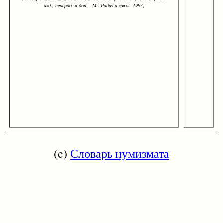
изд., перераб. и доп. - М.: Радио и связь, 1993)
(c)
Словарь нумизмата