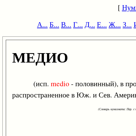
[
Нум
А...
Б...
В...
Г...
Д...
Е...
Ж...
З...
МЕДИО
(исп.
medio
- половинный), в пр
распространенное в Юж. и Сев. Америке
(Словарь нумизмата: Пер. с н