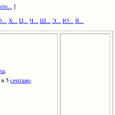
то...
]
...
Х...
Ц...
Ч...
Ш...
Э...
Ю...
Я...
ла
,
 в 5
сентаво
.