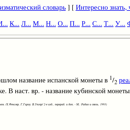
изматический словарь
] [
Интересно знать, ч
И...
К...
Л...
М...
Н...
О...
П...
Р...
С...
Т...
У...
Ф
1
ошлом название испанской монеты в
/
реа
2
. В наст. вр. - название кубинской монеты
ем. /Х.Фенглер, Г.Гироу, В.Унгер/ 2-е изд., перераб. и доп. - М.: Радио и связь, 1993)