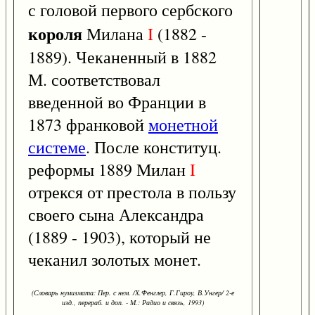
с головой первого сербского
короля
Милана
I
(1882 -
1889). Чеканенный в 1882
М. соответствовал
введенной во Франции в
1873 франковой
монетной
системе
. После конституц.
реформы 1889 Милан
I
отрекся от престола в пользу
своего сына Александра
(1889 - 1903), который не
чеканил золотых монет.
(Словарь нумизмата: Пер. с нем. /Х.Фенглер, Г.Гироу, В.Унгер/ 2-е
изд., перераб. и доп. - М.: Радио и связь, 1993)