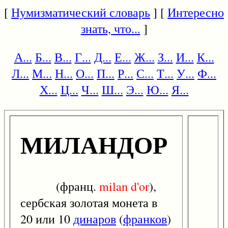
[
Нумизматический словарь
] [
Интересно
знать, что...
]
А...
Б...
В...
Г...
Д...
Е...
Ж...
З...
И...
К...
Л...
М...
Н...
О...
П...
Р...
С...
Т...
У...
Ф...
Х...
Ц...
Ч...
Ш...
Э...
Ю...
Я...
МИЛАНДОР
(франц.
milan
d'or
),
сербская золотая монета в
20 или 10
динаров
(
франков
)