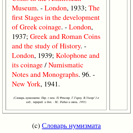
Museum
. -
London
, 1933;
The
first
Stages
in
the
development
of
Greek
coinage
. -
London
,
1937;
Greek
and
Roman
Coins
and
the
study
of
History
. -
London
, 1939;
Kolophone
and
its
coinage
/
Numismatic
Notes
and
Monographs
. 96. -
New
York
, 1941.
(Словарь нумизмата: Пер. с нем. /Х.Фенглер, Г.Гироу, В.Унгер/ 2-е
изд., перераб. и доп. - М.: Радио и связь, 1993)
(c)
Словарь нумизмата