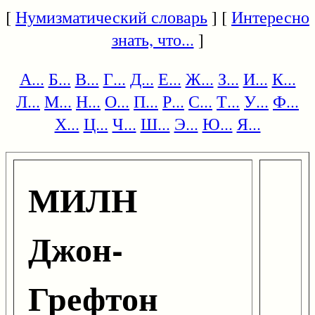
[
Нумизматический словарь
] [
Интересно
знать, что...
]
А...
Б...
В...
Г...
Д...
Е...
Ж...
З...
И...
К...
Л...
М...
Н...
О...
П...
Р...
С...
Т...
У...
Ф...
Х...
Ц...
Ч...
Ш...
Э...
Ю...
Я...
МИЛН
Джон-
Грефтон