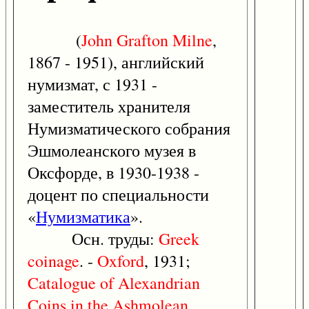
(
John
Grafton
Milne
,
1867 - 1951), английский
нумизмат, с 1931 -
заместитель хранителя
Нумизматического собрания
Эшмолеанского музея в
Оксфорде, в 1930-1938 -
доцент по специальности
«
Нумизматика
».
Осн. труды:
Greek
coinage
. -
Oxford
, 1931;
Catalogue
of
Alexandrian
Coins
in
the
Ashmolean