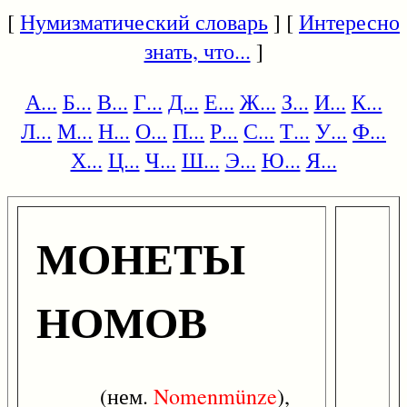
[
Нумизматический словарь
] [
Интересно
знать, что...
]
А...
Б...
В...
Г...
Д...
Е...
Ж...
З...
И...
К...
Л...
М...
Н...
О...
П...
Р...
С...
Т...
У...
Ф...
Х...
Ц...
Ч...
Ш...
Э...
Ю...
Я...
МОНЕТЫ
НОМОВ
(нем.
Nomenmünze
),