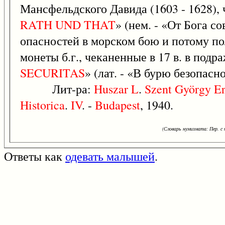
Мансфельдского Давида (1603 - 1628), 
RATH
UND
THAT
» (нем. - «От Бога 
опасностей в морском бою и потому по
монеты б.г., чеканенные в 17 в. в под
SECURITAS
» (лат. - «В бурю безопасно
Лит-ра:
Huszar
L
.
Szent
György
E
Historica
.
IV
. -
Budapest
, 1940.
(Словарь нумизмата: Пер. с н
Ответы как
одевать малышей
.