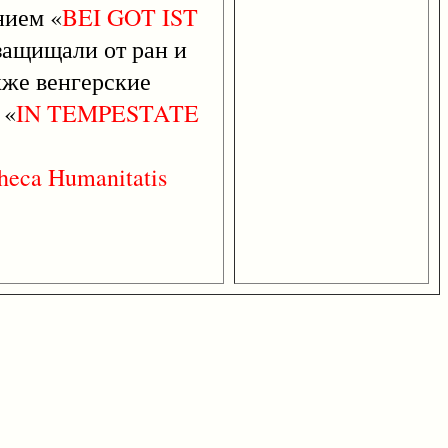
нием «
BEI
GOT
IST
 защищали от ран и
кже венгерские
 «
IN
TEMPESTATE
theca
Humanitatis