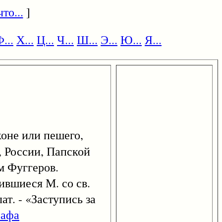
то...
]
...
Х...
Ц...
Ч...
Ш...
Э...
Ю...
Я...
оне или пешего,
 России, Папской
м Фуггеров.
ившиеся М. со св.
лат. - «Заступись за
рафа