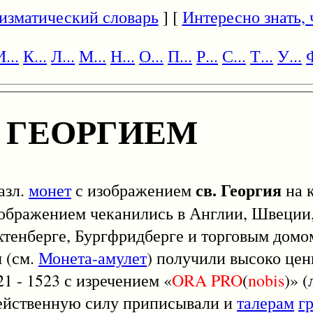
изматический словарь
] [
Интересно знать, ч
И...
К...
Л...
М...
Н...
О...
П...
Р...
С...
Т...
У...
Ф
. ГЕОРГИЕМ
св. Георгия
разл.
монет
с изображением
на к
ображением чеканились в Англии, Швеции,
хтенберге, Бургфридберге и торговым домо
 (см.
Монета-амулет
) получили высоко цен
 - 1523 с изречением «
ORA
PRO
(
nobis
)» (
действенную силу приписывали и
талерам
г