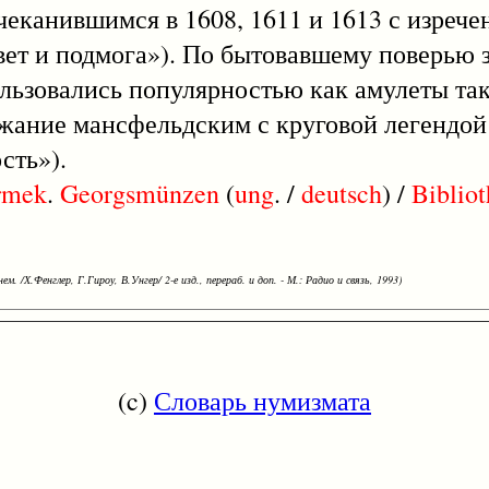
чеканившимся в 1608, 1611 и 1613 с изрече
совет и подмога»). По бытовавшему поверью
льзовались популярностью как амулеты та
ражание мансфельдским с круговой легендой
сть»).
rmek
.
Georgsmünzen
(
ung
. /
deutsch
) /
Biblio
ем. /Х.Фенглер, Г.Гироу, В.Унгер/ 2-е изд., перераб. и доп. - М.: Радио и связь, 1993)
(c)
Словарь нумизмата