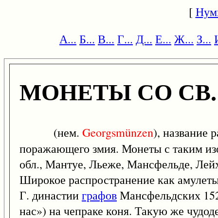
[
Нум
А...
Б...
В...
Г...
Д...
Е...
Ж...
З...
МОНЕТЫ СО СВ
(нем.
Georgsmünzen
), название 
поражающего змия. Монеты с таким из
обл., Мантуе, Льеже, Мансфельде, Лей
Широкое распространение как амулеты
Г. династии
графов
Мансфельдских 1521
нас») на чепраке коня. Такую же чудо