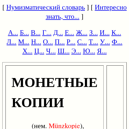
[
Нумизматический словарь
] [
Интересно
знать, что...
]
А...
Б...
В...
Г...
Д...
Е...
Ж...
З...
И...
К...
Л...
М...
Н...
О...
П...
Р...
С...
Т...
У...
Ф...
Х...
Ц...
Ч...
Ш...
Э...
Ю...
Я...
МОНЕТНЫЕ
КОПИИ
(нем.
Münzkopie
),