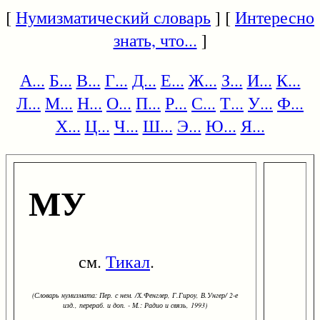
[
Нумизматический словарь
] [
Интересно
знать, что...
]
А...
Б...
В...
Г...
Д...
Е...
Ж...
З...
И...
К...
Л...
М...
Н...
О...
П...
Р...
С...
Т...
У...
Ф...
Х...
Ц...
Ч...
Ш...
Э...
Ю...
Я...
МУ
см.
Тикал
.
(Словарь нумизмата: Пер. с нем. /Х.Фенглер, Г.Гироу, В.Унгер/ 2-е
изд., перераб. и доп. - М.: Радио и связь, 1993)