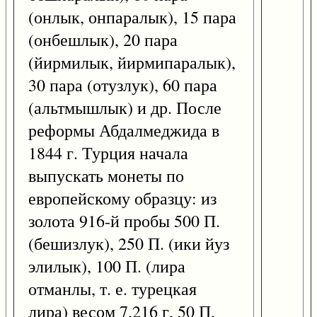
(онлык, онпаралык), 15 пара
(онбешлык), 20 пара
(йирмилык, йирмипаралык),
30 пара (отузлук), 60 пара
(альтмышлык) и др. После
реформы Абдалмеджида в
1844 г. Турция начала
выпускать монеты по
европейскому образцу: из
золота 916-й пробы 500 П.
(бешизлук), 250 П. (ики йуз
элилык), 100 П. (лира
отманлы, т. е. турецкая
лира) весом 7,216 г, 50 П.