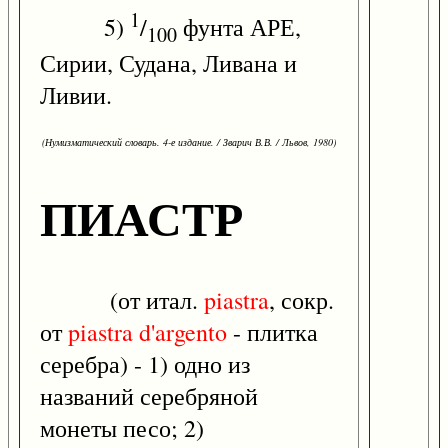
1
5)
/
фунта АРЕ,
100
Сирии, Судана, Ливана и
Ливии.
(Нумизматический словарь. 4-е издание. / Зварич В.В. / Львов, 1980)
ПИАСТР
(от итал.
piastra
, сокр.
от
piastra
d'argento
- плитка
серебра) - 1) одно из
названий серебряной
монеты песо; 2)