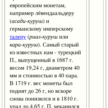
европейским монетам,
например лёвендаальдеру
асади-куруш
(
) и
германскому имперскому
риал-куруш
талеру
(
или
кара-куруш
). Самый старый
из известных нам - турецкий
П., выпущенный в 1687 г.
весом 19,24 г, диаметром 40
мм и стоимостью в 40 пара.
В 1719 г. вес монеты был
поднят до 26 г, но вскоре
снова понизился и в 1810 г.
упал до 4,65 г. П. чеканился