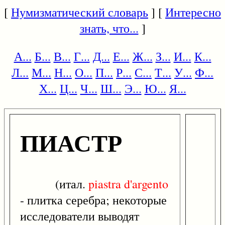
[
Нумизматический словарь
] [
Интересно
знать, что...
]
А...
Б...
В...
Г...
Д...
Е...
Ж...
З...
И...
К...
Л...
М...
Н...
О...
П...
Р...
С...
Т...
У...
Ф...
Х...
Ц...
Ч...
Ш...
Э...
Ю...
Я...
ПИАСТР
(итал.
piastra
d'argento
- плитка серебра; некоторые
исследователи выводят