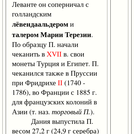
Леванте он соперничал с
голландским
лёвендаальдером
и
талером Марии Терезии
.
По образцу П. начали
чеканить в
XVII
в. свои
монеты Турция и Египет. П.
чеканился также в Пруссии
при Фридрихе
II
(1740 -
1786), во Франции с 1885 г.
для французских колоний в
торговый П.
Азии (т. наз.
).
Дания выпустила П.
весом 27,2 г (24,9 г серебра)