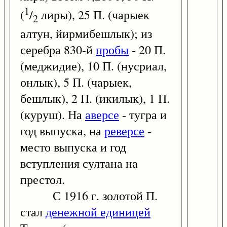
1
(
/
лиры), 25 П. (чарыек
2
алтун, йирмибешлык); из
серебра 830-й
пробы
- 20 П.
(меджидие), 10 П. (нусриал,
онлык), 5 П. (чарыек,
бешлык), 2 П. (икилык), 1 П.
(куруш). На
аверсе
- тугра и
год выпуска, на
реверсе
-
место выпуска и год
вступления султана на
престол.
С 1916 г. золотой П.
стал
денежной единицей