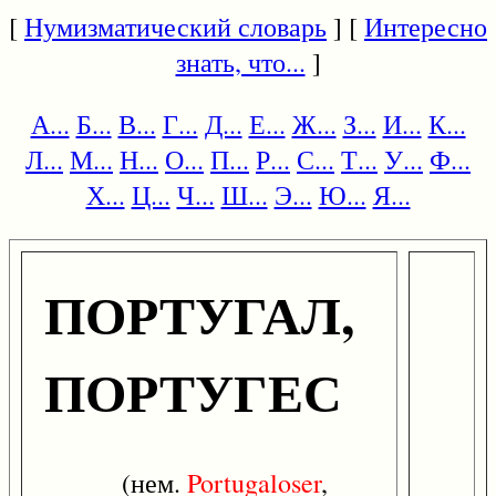
[
Нумизматический словарь
] [
Интересно
знать, что...
]
А...
Б...
В...
Г...
Д...
Е...
Ж...
З...
И...
К...
Л...
М...
Н...
О...
П...
Р...
С...
Т...
У...
Ф...
Х...
Ц...
Ч...
Ш...
Э...
Ю...
Я...
ПОРТУГАЛ,
ПОРТУГЕС
(нем.
Portugaloser
,