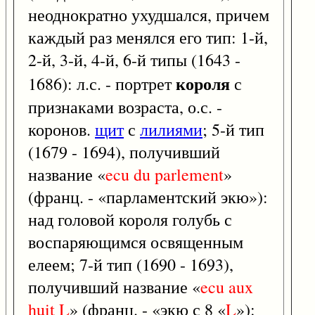
неоднократно ухудшался, причем
каждый раз менялся его тип: 1-й,
2-й, 3-й, 4-й, 6-й типы (1643 -
короля
1686): л.с. - портрет
с
признаками возраста, о.с. -
коронов.
щит
с
лилиями
; 5-й тип
(1679 - 1694), получивший
название «
ecu
du
parlement
»
(франц. - «парламентский экю»):
над головой короля голубь с
воспаряющимся освященным
елеем; 7-й тип (1690 - 1693),
получивший название «
ecu
aux
huit
L
» (франц. - «экю с 8 «
L
»):