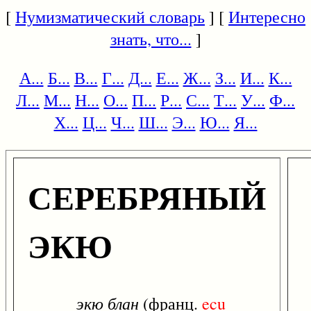
[
Нумизматический словарь
] [
Интересно
знать, что...
]
А...
Б...
В...
Г...
Д...
Е...
Ж...
З...
И...
К...
Л...
М...
Н...
О...
П...
Р...
С...
Т...
У...
Ф...
Х...
Ц...
Ч...
Ш...
Э...
Ю...
Я...
СЕРЕБРЯНЫЙ
ЭКЮ
экю блан
(франц.
ecu