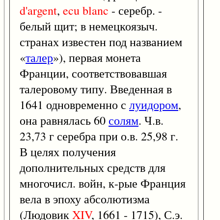
d'argent
,
ecu
blanc
- серебр. -
белый щит; в немецкоязыч.
странах известен под названием
«
талер
»), первая монета
Франции, соответствовавшая
талеровому типу. Введенная в
1641 одновременно с
луидором
,
она равнялась 60
солям
. Ч.в.
23,73 г серебра при о.в. 25,98 г.
В целях получения
дополнительных средств для
многочисл. войн, к-рые Франция
вела в эпоху абсолютизма
(Людовик
XIV
, 1661 - 1715), С.э.