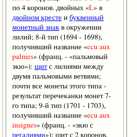
по 4 коронов. двойных «
L
» в
двойном кресте
и
буквенный
монетный знак
в окружении
лилий; 8-й тип (1694 - 1698),
получивший название «
ecu
aux
palmes
» (франц. - «пальмовый
экю»):
щит
с лилиями между
двумя пальмовыми ветвями;
почти все монеты этого типа -
результат перечеканки монет 7-
го типа; 9-й тип (1701 - 1703),
получивший название «
ecu
aux
insignes
» (франц. - «экю с
регалиями
»): щит с 2 коронов.