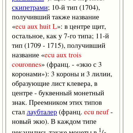
скипетрами
; 10-й тип (1704),
получивший также название
«
ecu
aux
huit
L
»: в центре щит,
остальное, как у 7-го типа; 11-й
тип (1709 - 1715), получивший
название «
ecu
aux
trois
couronnes
» (франц. - «экю с 3
коронами»): 3 короны и 3 лилии,
образующие лист клевера, в
центре - буквенный монетный
знак. Преемником этих типов
стал
лаубталер
(франц.
ecu
neuf
-
новый экю). В каждом типе
1
чеканились также монеты в
/
,