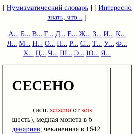
[
Нумизматический словарь
] [
Интересно
знать, что...
]
А...
Б...
В...
Г...
Д...
Е...
Ж...
З...
И...
К...
Л...
М...
Н...
О...
П...
Р...
С...
Т...
У...
Ф...
Х...
Ц...
Ч...
Ш...
Э...
Ю...
Я...
СЕСЕНО
(исп.
seiseno
от
seis
шесть), медная монета в 6
денариев
, чеканенная в 1642