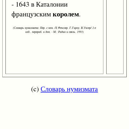
- 1643 в Каталонии
королем
французским
.
(Словарь нумизмата: Пер. с нем. /Х.Фенглер, Г.Гироу, В.Унгер/ 2-е
изд., перераб. и доп. - М.: Радио и связь, 1993)
(c)
Словарь нумизмата