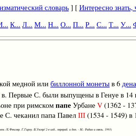
изматический словарь
] [
Интересно знать, ч
И...
К...
Л...
М...
Н...
О...
П...
Р...
С...
Т...
У...
Ф
ской медной или
биллонной монеты
в 6
ден
18 в. Первые С. были выпущены в Генуе в 14
папе
ньоне при римском
Урбане
V
(1362 - 13
ме С. чеканил папа Павел
III
(1534 - 1549) в 
ем. /Х.Фенглер, Г.Гироу, В.Унгер/ 2-е изд., перераб. и доп. - М.: Радио и связь, 1993)