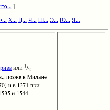
то...
]
...
Х...
Ц...
Ч...
Ш...
Э...
Ю...
Я...
1
ариев
или
/
2
 в., позже в Милане
70) и в 1371 при
1535 и 1544.