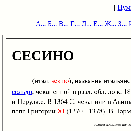
[
Нум
А...
Б...
В...
Г...
Д...
Е...
Ж...
З...
СЕСИНО
(итал.
sesino
), название итальян
сольдо
, чеканенной в разл. обл. до к. 
и Перудже. В 1364 С. чеканили в Ави
папе Григории
XI
(1370 - 1378). В Пар
(Словарь нумизмата: Пер. с н