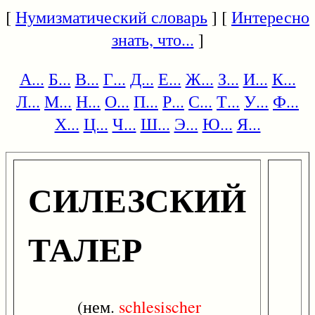
[
Нумизматический словарь
] [
Интересно
знать, что...
]
А...
Б...
В...
Г...
Д...
Е...
Ж...
З...
И...
К...
Л...
М...
Н...
О...
П...
Р...
С...
Т...
У...
Ф...
Х...
Ц...
Ч...
Ш...
Э...
Ю...
Я...
СИЛЕЗСКИЙ
ТАЛЕР
(нем.
schlesischer