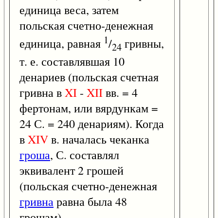
единица веса, затем
польская счетно-денежная
1
единица, равная
/
гривны,
24
т. е. составлявшая 10
денариев (польская счетная
гривна в
XI
-
XII
вв. = 4
фертонам, или вярдункам =
24 С. = 240 денариям). Когда
в
XIV
в. началась чеканка
гроша
, С. составлял
эквивалент 2 грошей
(польская счетно-денежная
гривна
равна была 48
грошам).