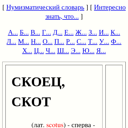
[
Нумизматический словарь
] [
Интересно
знать, что...
]
А...
Б...
В...
Г...
Д...
Е...
Ж...
З...
И...
К...
Л...
М...
Н...
О...
П...
Р...
С...
Т...
У...
Ф...
Х...
Ц...
Ч...
Ш...
Э...
Ю...
Я...
СКОЕЦ,
СКОТ
(лат.
scotus
) - сперва -