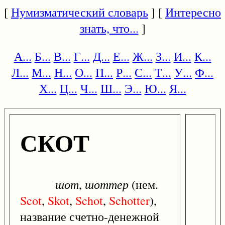
[
Нумизматический словарь
] [
Интересно
знать, что...
]
А...
Б...
В...
Г...
Д...
Е...
Ж...
З...
И...
К...
Л...
М...
Н...
О...
П...
Р...
С...
Т...
У...
Ф...
Х...
Ц...
Ч...
Ш...
Э...
Ю...
Я...
СКОТ
шот
шоттер
,
(нем.
Scot
,
Skot
,
Schot
,
Schotter
),
название счетно-денежной