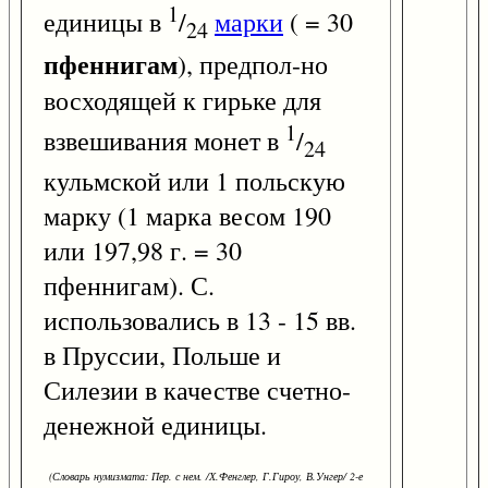
1
единицы в
/
марки
( = 30
24
пфеннигам
), предпол-но
восходящей к гирьке для
1
взвешивания монет в
/
24
кульмской или 1 польскую
марку (1 марка весом 190
или 197,98 г. = 30
пфеннигам). С.
использовались в 13 - 15 вв.
в Пруссии, Польше и
Силезии в качестве счетно-
денежной единицы.
(Словарь нумизмата: Пер. с нем. /Х.Фенглер, Г.Гироу, В.Унгер/ 2-е