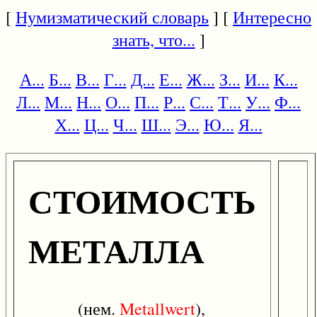
[
Нумизматический словарь
] [
Интересно
знать, что...
]
А...
Б...
В...
Г...
Д...
Е...
Ж...
З...
И...
К...
Л...
М...
Н...
О...
П...
Р...
С...
Т...
У...
Ф...
Х...
Ц...
Ч...
Ш...
Э...
Ю...
Я...
СТОИМОСТЬ
МЕТАЛЛА
(нем.
Metallwert
),