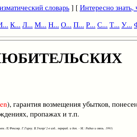
изматический словарь
] [
Интересно знать, ч
И...
К...
Л...
М...
Н...
О...
П...
Р...
С...
Т...
У...
Ф
ЛЮБИТЕЛЬСКИХ
en
), гарантия возмещения убытков, понес
дениях, пропажах и т.п.
ем. /Х.Фенглер, Г.Гироу, В.Унгер/ 2-е изд., перераб. и доп. - М.: Радио и связь, 1993)