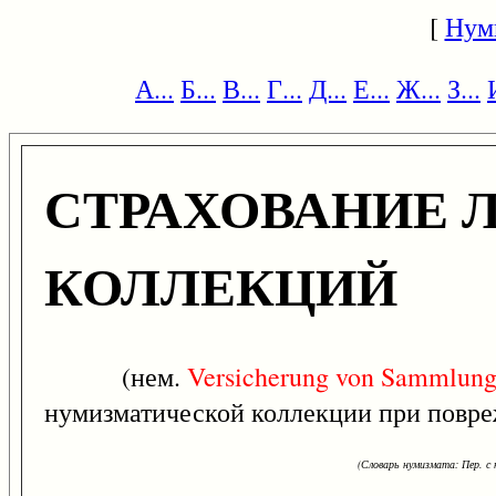
[
Нум
А...
Б...
В...
Г...
Д...
Е...
Ж...
З...
СТРАХОВАНИЕ 
КОЛЛЕКЦИЙ
(нем.
Versicherung
von
Sammlung
нумизматической коллекции при повреж
(Словарь нумизмата: Пер. с н