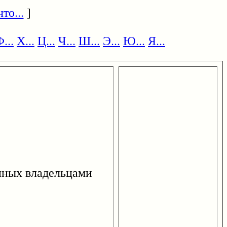
то...
]
...
Х...
Ц...
Ч...
Ш...
Э...
Ю...
Я...
енных владельцами