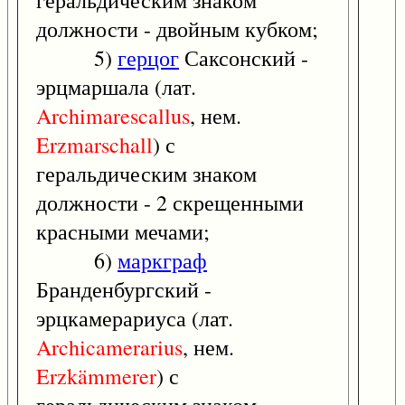
геральдическим знаком
должности - двойным кубком;
5)
герцог
Саксонский -
эрцмаршала (лат.
Archimarescallus
, нем.
Erzmarschall
) с
геральдическим знаком
должности - 2 скрещенными
красными мечами;
6)
маркграф
Бранденбургский -
эрцкамерариуса (лат.
Archicamerarius
, нем.
Erzkämmerer
) с