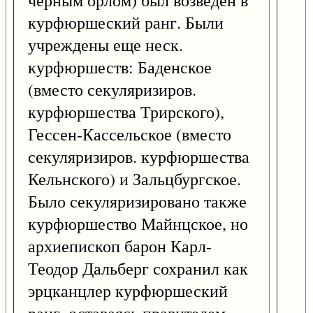
черным орлом) был возведен в
курфюршеский ранг. Были
учреждены еще неск.
курфюршеств: Баденское
(вместо секуляризиров.
курфюршества Трирского),
Гессен-Кассельское (вместо
секуляризиров. курфюршества
Кельнского) и Зальцбургское.
Было секуляризировано также
курфюршество Майнцское, но
архиепископ барон Карл-
Теодор Дальберг сохранил как
эрцканцлер курфюршеский