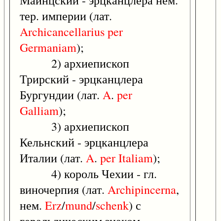
Майнцский - эрцканцлера нем.
тер. империи (лат.
Archicancellarius
per
Germaniam
);
2) архиепископ
Трирский - эрцканцлера
Бургундии (лат.
A
.
per
Galliam
);
3) архиепископ
Кельнский - эрцканцлера
Италии (лат.
A
.
per
Italiam
);
4) король Чехии - гл.
виночерпия (лат.
Archipincerna
,
нем.
Erz
/
mund
/
schenk
) с