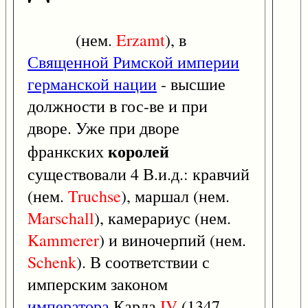
(нем.
Erzamt
), в
Священной Римской империи
германской нации
- высшие
должности в гос-ве и при
дворе. Уже при дворе
королей
франкских
существовали 4 В.и.д.: кравчий
(нем.
Truchse
), маршал (нем.
Marschall
), камерариус (нем.
Kammerer
) и виночерпий (нем.
Schenk
). В соответствии с
имперским законом
императора
Карла
IV
(1347 -