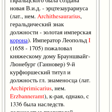
Пфальцского была создана
новая В.и.д. - эрцтезаурариуса
(лат., нем.
Archithesaurarius
,
геральдический знак
должности - золотая имперская
корона
). Император Леопольд
I
(1658 - 1705) пожаловал
княжескому дому Брауншвайг-
Люнебург (Ганновер) 9-й
курфюршеский титул и
должность гл. знаменосца (лат.
Archiprimicarius
, нем.
Erzbanneramt
), к-рая, однако, с
1336 была наследств.