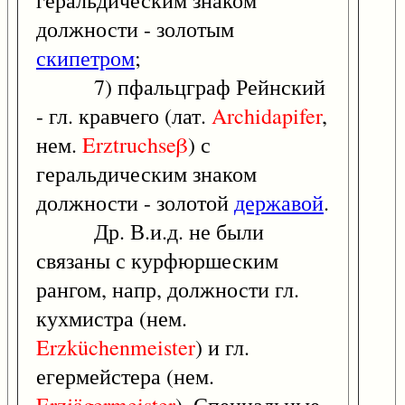
геральдическим знаком
должности - золотым
скипетром
;
7) пфальцграф Рейнский
- гл. кравчего (лат.
Archidapifer
,
нем.
Erztruchseβ
) с
геральдическим знаком
должности - золотой
державой
.
Др. В.и.д. не были
связаны с курфюршеским
рангом, напр, должности гл.
кухмистра (нем.
Erzküchenmeister
) и гл.
егермейстера (нем.