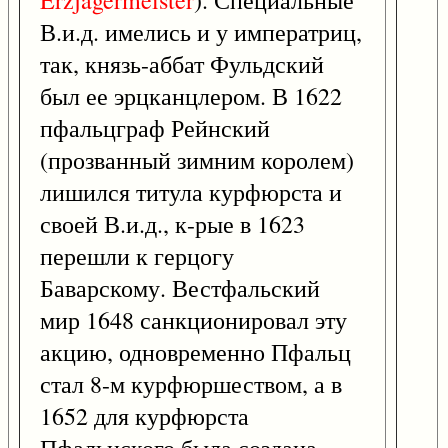
Erzjägermeister
). Специальные
В.и.д. имелись и у императриц,
так, князь-аббат Фульдский
был ее эрцканцлером. В 1622
пфальцграф Рейнский
(прозванный зимним королем)
лишился титула курфюрста и
своей В.и.д., к-рые в 1623
перешли к герцогу
Баварскому. Вестфальский
мир 1648 санкционировал эту
акцию, одновременно Пфальц
стал 8-м курфюршеством, а в
1652 для курфюрста