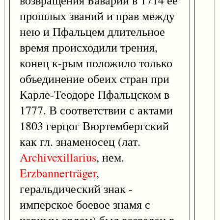
возвращения Баварии в 1714 ее
прошлых званий и прав между
нею и Пфальцем длительное
время происходили трения,
конец к-рым положило только
объединение обеих стран при
Карле-Теодоре Пфальцском в
1777. В соответствии с актами
1803 герцог Вюртембергский
как гл. знаменосец (лат.
Archivexillarius
, нем.
Erzbannerträger
,
геральдический знак -
имперское боевое знамя с