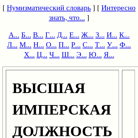
[
Нумизматический словарь
] [
Интересно
знать, что...
]
А...
Б...
В...
Г...
Д...
Е...
Ж...
З...
И...
К...
Л...
М...
Н...
О...
П...
Р...
С...
Т...
У...
Ф...
Х...
Ц...
Ч...
Ш...
Э...
Ю...
Я...
ВЫСШАЯ
ИМПЕРСКАЯ
ДОЛЖНОСТЬ