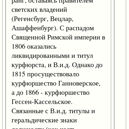
ранг, оставаясь правителем
светских владений
(Регенсбург, Вецлар,
Ашаффенбург). С распадом
Священной Римской империи в
1806 оказались
ликвидированными и титул
курфюрста, и В.и.д. Однако до
1815 просуществовало
курфюршество Ганноверское,
а до 1866 - курфюршество
Гессен-Кассельское.
Связанные с В.и.д. титулы и
геральдические знаки