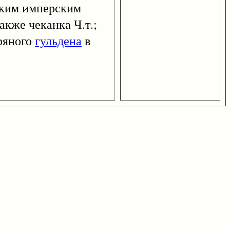
ским имперским
акже чеканка Ч.т.;
бряного
гульдена
в