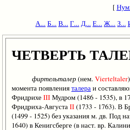
[
Нум
А...
Б...
В...
Г...
Д...
Е...
Ж...
З...
ЧЕТВЕРТЬ ТАЛЕ
фиртельталер
(нем.
Vierteltaler
момента появления
талера
и составляющ
Фридрихе
III
Мудром (1486 - 1535), в 1
Фридриха-Августа
II
(1733 - 1763). В 
(1499 - 1525) без указания м. дв. Под н
1640) в Кенигсберге (в наст. вр. Кали