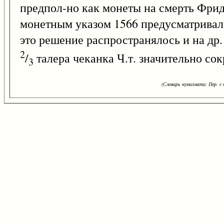
предпол-но как монеты на смерть Фри
монетным указом 1566 предусматривала
это решение распространялось и на др.
2
/
талера чеканка Ч.т. значительно со
3
(Словарь нумизмата: Пер. с н