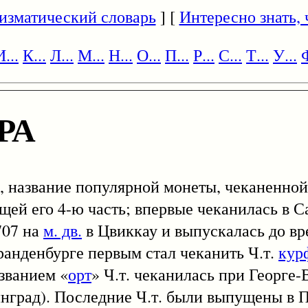
изматический словарь
] [
Интересно знать, ч
И...
К...
Л...
М...
Н...
О...
П...
Р...
С...
Т...
У...
Ф
РА
), название популярной монеты, чеканенной
ей его 4-ю часть; впервые чеканилась в С
707 на
м. дв.
в Цвиккау и выпускалась до в
Бранденбурге первым стал чеканить Ч.т.
кур
азванием «
орт
» Ч.т. чеканилась при Георге-
нинград). Последние Ч.т. были выпущены в 