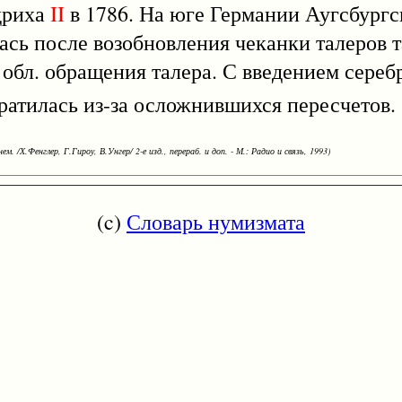
дриха
II
в 1786. На юге Германии Аугсбург
сь после возобновления чеканки талеров т
 обл. обращения талера. С введением сере
кратилась из-за осложнившихся пересчетов.
ем. /Х.Фенглер, Г.Гироу, В.Унгер/ 2-е изд., перераб. и доп. - М.: Радио и связь, 1993)
(c)
Словарь нумизмата