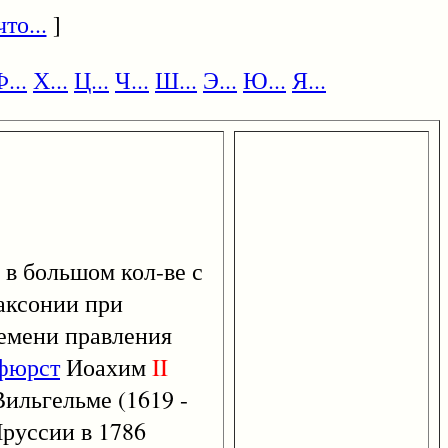
то...
]
...
Х...
Ц...
Ч...
Ш...
Э...
Ю...
Я...
 в большом кол-ве с
аксонии при
ремени правления
фюрст
Иоахим
II
Вильгельме (1619 -
Пруссии в 1786