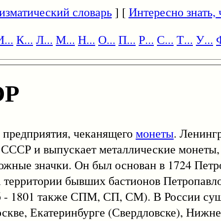
изматический словарь
] [
Интересно знать, ч
И...
К...
Л...
М...
Н...
О...
П...
Р...
С...
Т...
У...
Ф
ОР
е предприятия, чеканящего
монеты
. Ленинг
 СССР и выпускает металлические монеты
зможные значки. Он был основан в 1724 Пет
а территории бывших бастионов Петропавл
 - 1801 также СПМ, СП, СМ). В России су
оскве, Екатеринбурге (Свердловске), Нижн