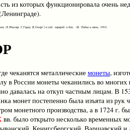
асть из которых функционировала очень нед
(Ленинграде).
ем. /Х.Фенглер, Г.Гироу, В.Унгер/ 2-е изд., перераб. и доп. - М.: Радио и связь, 1993)
ОР
е чеканятся металлические
монеты
, изго
алу в России монеты чеканились во многих 
чно давалась на откуп частным лицам. В 153
анка монет постепенно была изъята из рук 
ром монетного производства, а в 1724 г. бы
X
вв. было открыто несколько временных м
ыванский, Кенигсбергский, Варшавский и др