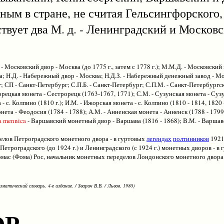
ным в стране, не считая Гельсингфорского
вует два М. д. - Ленинградский и Московс
 - Московский двор - Москва (до 1775 г., затем с 1778 г.); М.М.Д. - Московски
; Н.Д. - Набережный двор - Москва; Н.Д.З. - Набережный денежный завод - Мос
; СП - Санкт-Петербург; С.П.Б. - Санкт-Петербург; С.П.М. - Санкт-Петербургск
орецкая монета - Сестрорецк (1763-1767, 1771); С.М. - Сузунская монета - Сузун
 - с. Колпино (1810 г.); И.М. - Ижорская монета - с. Колпино (1810 - 1814, 1820
онета - Феодосия (1784 - 1788); А.М. - Анненская монета - Анненск (1788 - 1799
a
mennica
- Варшавский монетный двор - Варшава (1816 - 1868); В.М. - Варшавс
лов Петроградского монетного двора - в гуртовых
легендах
полтинников
1921 
 Петроградского (до 1924 г.) и Ленинградского (с 1924 г.) монетных дворов - 
 Р. - Томас (Фома) Рос, начальник монетных переделов Лондонского монетного дво
зматический словарь. 4-е издание. / Зварич В.В. / Львов, 1980)
ОР