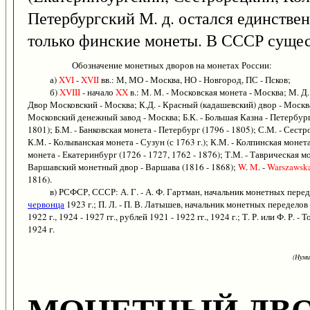
Петербургский М. д. остался единствен
только финские монеты. В СССР сущест
Обозначение монетных дворов на монетах России:
а)
XVI
-
XVII
вв.: М, МО - Москва, НО - Новгород, ПС - Псков;
б)
XVIII
- начало
XX
в.: М. М. - Московская монета - Москва; М. Д.
Двор Московский - Москва; К.Д. - Красный (кадашевский) двор - Москва
Московский денежный завод - Москва; Б.К. - Большая Казна - Петербург
1801); Б.М. - Банковская монета - Петербург (1796 - 1805); С.М. - Сестр
К.М. - Колыванская монета - Сузун (с 1763 г.); К.М. - Колпинская монета
монета - Екатеринбург (1726 - 1727, 1762 - 1876); Т.М. - Таврическая м
Варшавский монетный двор - Варшава (1816 - 1868);
W
.
M
. -
Warszawsk
1816).
в) РСФСР, СССР: А. Г. - А. Ф. Гартман, начальник монетных переде
червонца
1923 г.; П. Л. - П. В. Латышев, начальник монетных переделов
1922 г., 1924 - 1927 гг., рублей 1921 - 1922 гг., 1924 г.; Т. Р. или Ф.
1924 г.
(Нуми
МОНЕТНЫЙ ДВ