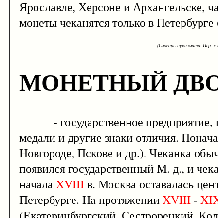
Ярославле, Херсоне и Архангельске, ч
монеты чеканятся только в Петербурге 
(Словарь нумизмата: Пер. с н
МОНЕТНЫЙ ДВ
- государственное предприятие, гд
медали и другие знаки отличия. Понач
Новгороде, Пскове и др.). Чеканка обы
появился государственный М. д., и чек
начала
XVIII
в. Москва оставалась цент
Петербурге. На протяжении
XVIII
-
XI
(Екатеринбургский, Сестрорецкий, Кол