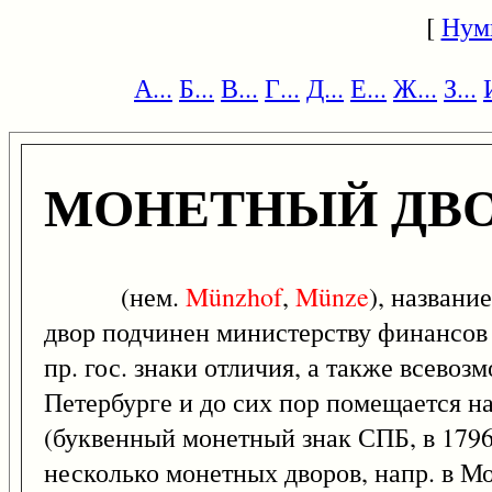
[
Нум
А...
Б...
В...
Г...
Д...
Е...
Ж...
З...
МОНЕТНЫЙ ДВ
(нем.
Münzhof
,
Münze
), названи
двор подчинен министерству финансов
пр. гос. знаки отличия, а также всево
Петербурге и до сих пор помещается н
(буквенный монетный знак СПБ, в 1796
несколько монетных дворов, напр. в М