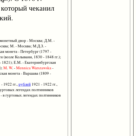
, который чеканил
кий.
й монетный двор - Москва; Д.М. -
ква; М. - Москва; М.Д.З. -
ая монета - Петербург (1797 -
 (возле Колывани, 1830 - 1848 гг.);
 - 1821); Е.М. - Екатеринбургская
);
M
.
W
. -
Mennica
Warszawska
-
кая монета - Варшава (1809 -
- 1922 гг.,
рублей
1921 - 1922 гг.,
в гуртовых легендах полтинников
ра - в гуртовых легендах полтинников