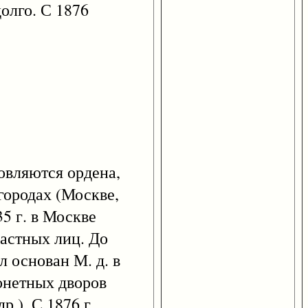
олго. С 1876
товляются ордена,
городах (Москве,
5 г. в Москве
частных лиц. До
л основан М. д. в
онетных дворов
.). С 1876 г.