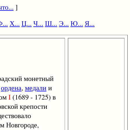
то...
]
...
Х...
Ц...
Ч...
Ш...
Э...
Ю...
Я...
радский монетный
,
ордена
,
медали
и
ром
I
(1689 - 1725) в
овской крепости
ществовало
ем Новгороде,