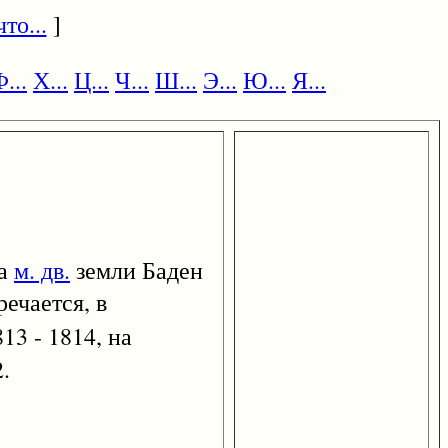
то...
]
...
Х...
Ц...
Ч...
Ш...
Э...
Ю...
Я...
на
м. дв.
земли Баден
речается, в
13 - 1814, на
.