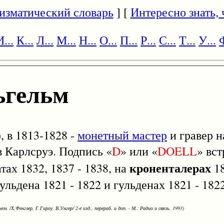
изматический словарь
] [
Интересно знать, ч
И...
К...
Л...
М...
Н...
О...
П...
Р...
С...
Т...
У...
Ф
ьгельм
), в 1813-1828 -
монетный мастер
и гравер 
в Карлсруэ. Подпись «
D
» или «
DOELL
» вст
кроненталерах
тах 1832, 1837 - 1838, на
18
гульдена 1821 - 1822 и гульденах 1821 - 1822
ем. /Х.Фенглер, Г.Гироу, В.Унгер/ 2-е изд., перераб. и доп. - М.: Радио и связь, 1993)