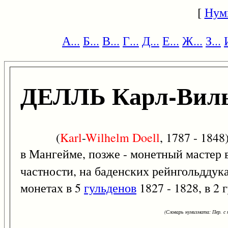
[
Нум
А...
Б...
В...
Г...
Д...
Е...
Ж...
З...
ДЕЛЛЬ Карл-Вил
(
Karl
-
Wilhelm
Doell
, 1787 - 1848
в Мангейме, позже - монетный мастер 
частности, на баденских рейнгольддука
монетах в 5
гульденов
1827 - 1828, в 2 
(Словарь нумизмата: Пер. с н