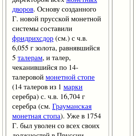
дворов
. Основу созданного
Г. новой прусской монетной
системы составили
фридрихсдор
(см.) с ч.в.
6,055 г золота, равнявшийся
5
талерам
, и талер,
чеканившийся по 14-
талеровой
монетной стопе
(14 талеров из 1
марки
серебра) с. ч.в. 16,704 г
серебра (см.
Грауманская
монетная стопа
). Уже в 1754
Г. был уволен со всех своих
должностей в Пруссии.