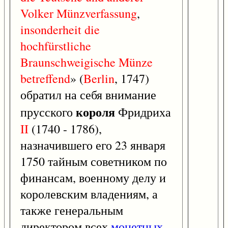
Volker
Münzverfassung
,
insonderheit
die
hochfürstliche
Braunschweigische
Münze
betreffend
» (
Berlin
, 1747)
обратил на себя внимание
короля
прусского
Фридриха
II
(1740 - 1786),
назначившего его 23 января
1750 тайным советником по
финансам, военному делу и
королевским владениям, а
также генеральным
директором всех
монетных