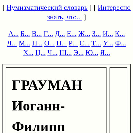
[
Нумизматический словарь
] [
Интересно
знать, что...
]
А...
Б...
В...
Г...
Д...
Е...
Ж...
З...
И...
К...
Л...
М...
Н...
О...
П...
Р...
С...
Т...
У...
Ф...
Х...
Ц...
Ч...
Ш...
Э...
Ю...
Я...
ГРАУМАН
Иоганн-
Филипп