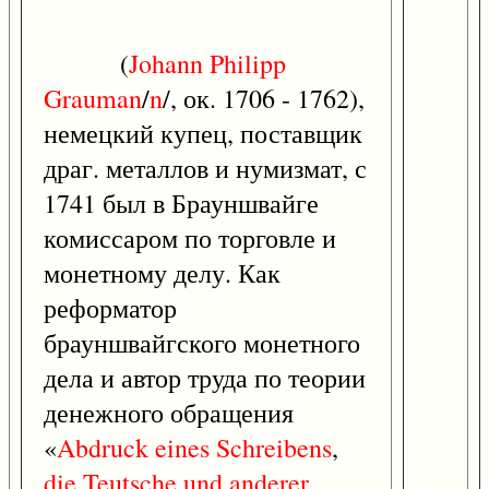
(
Johann
Philipp
Grauman
/
n
/, ок. 1706 - 1762),
немецкий купец, поставщик
драг. металлов и нумизмат, с
1741 был в Брауншвайге
комиссаром по торговле и
монетному делу. Как
реформатор
брауншвайгского монетного
дела и автор труда по теории
денежного обращения
«
Abdruck
eines
Schreibens
,
die
Teutsche
und
anderer